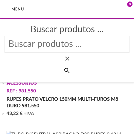
0
MENU
Buscar produtos ...
Skip
to
ACESSORIOS > RUPES
content
×
ACESSORIOS
REF : 981.550
RUPES PRATO VELCRO 150MM MULTI-FUROS M8
DURO 981.550
43,22
€
+IVA