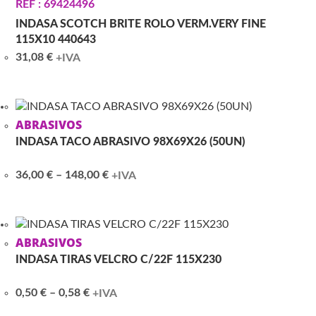
REF : 69424496
INDASA SCOTCH BRITE ROLO VERM.VERY FINE
115X10 440643
31,08
€
+IVA
ABRASIVOS
INDASA TACO ABRASIVO 98X69X26 (50UN)
Price
36,00
€
–
148,00
€
+IVA
range:
36,00 €
through
148,00 €
ABRASIVOS
INDASA TIRAS VELCRO C/22F 115X230
Price
0,50
€
–
0,58
€
+IVA
range: