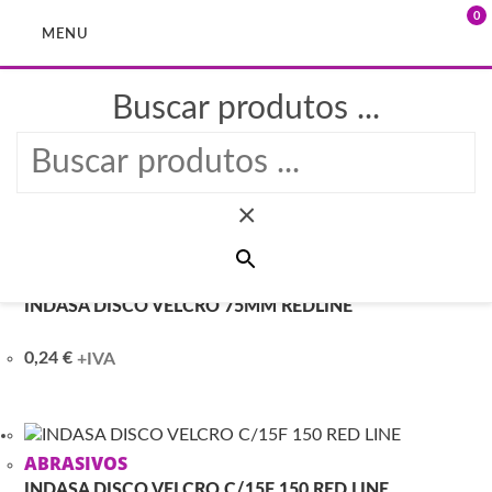
0
MENU
Buscar produtos ...
Skip
to
ABRASIVOS > INDASA
content
×
ABRASIVOS
INDASA DISCO VELCRO 75MM REDLINE
0,24
€
+IVA
ABRASIVOS
INDASA DISCO VELCRO C/15F 150 RED LINE