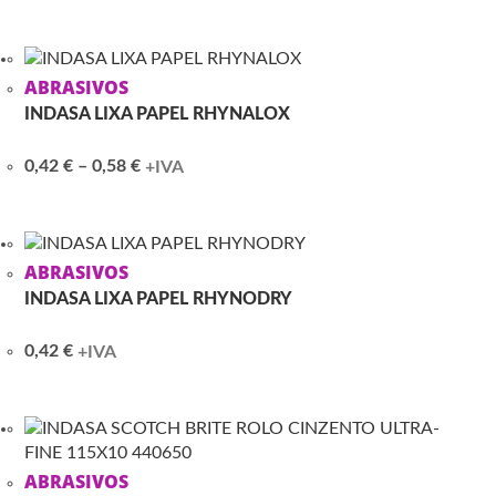
range:
1,08 €
through
1,34 €
ABRASIVOS
INDASA LIXA PAPEL RHYNALOX
Price
0,42
€
–
0,58
€
+IVA
range:
0,42 €
through
0,58 €
ABRASIVOS
INDASA LIXA PAPEL RHYNODRY
0,42
€
+IVA
ABRASIVOS