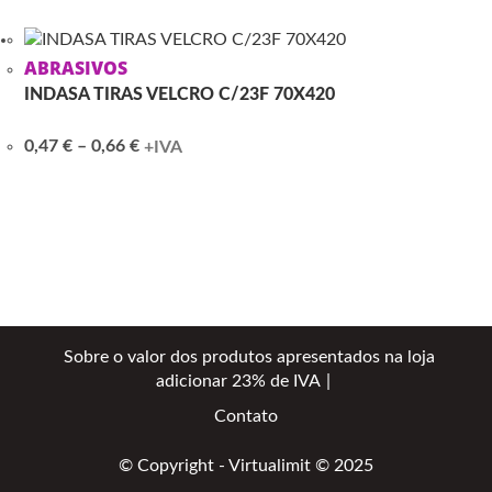
0,50 €
through
0,58 €
ABRASIVOS
INDASA TIRAS VELCRO C/23F 70X420
Price
0,47
€
–
0,66
€
+IVA
range:
0,47 €
through
0,66 €
Sobre o valor dos produtos apresentados na loja
adicionar 23% de IVA
Contato
© Copyright - Virtualimit © 2025