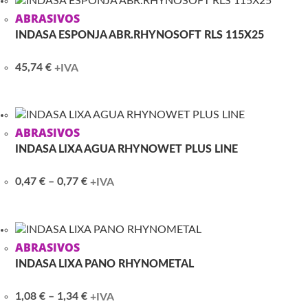
0,83 €
ABRASIVOS
INDASA ESPONJA ABR.RHYNOSOFT RLS 115X25
45,74
€
+IVA
ABRASIVOS
INDASA LIXA AGUA RHYNOWET PLUS LINE
Price
0,47
€
–
0,77
€
+IVA
range:
0,47 €
through
0,77 €
ABRASIVOS
INDASA LIXA PANO RHYNOMETAL
Price
1,08
€
–
1,34
€
+IVA