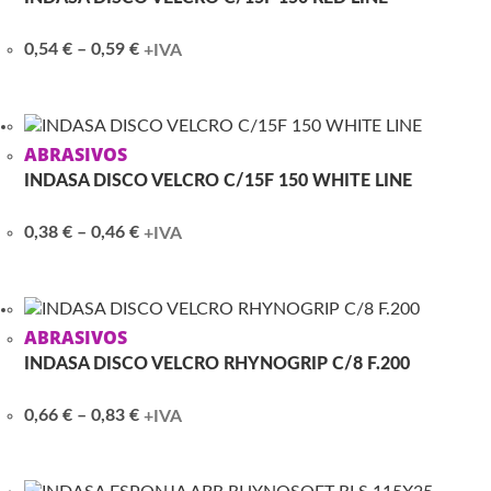
Price
0,54
€
–
0,59
€
+IVA
range:
0,54 €
through
0,59 €
ABRASIVOS
INDASA DISCO VELCRO C/15F 150 WHITE LINE
Price
0,38
€
–
0,46
€
+IVA
range:
0,38 €
through
0,46 €
ABRASIVOS
INDASA DISCO VELCRO RHYNOGRIP C/8 F.200
Price
0,66
€
–
0,83
€
+IVA
range:
0,66 €
through