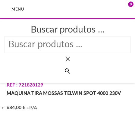
0
MENU
Buscar produtos ...
Skip
to
PRODUTOS >
TELWIN
content
×
EQUIPAMENTO
REF : 721828129
MAQUINA TIRA MOSSAS TELWIN SPOT 4000 230V
684,00
€
+IVA