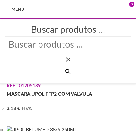
0
MENU
Buscar produtos ...
Skip
to
PRODUTOS >
UPOL
content
×
PROTEÇÃO PESSOAL
REF : 01205189
MASCARA UPOL FFP2 COM VALVULA
3,18
€
+IVA