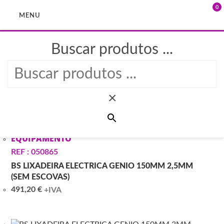
0
MENU
Buscar produtos ...
Skip
to
PRODUTOS >
GENIO
content
×
EQUIPAMENTO
REF : 050865
BS LIXADEIRA ELECTRICA GENIO 150MM 2,5MM
(SEM ESCOVAS)
491,20
€
+IVA