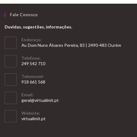
Fale Conosco
Duvidas, sugestões, informações.
Endereço:
Av. Dom Nuno Álvares Pereira, 83 | 2490-483 Ourém
Telefone:
249 542 710
Opens
Telemovel:
in
918 661 568
your
Opens
application
Email:
in
Opens
geral@virtualimit.pt
your
in
your
application
Website:
application
virtualimit.pt