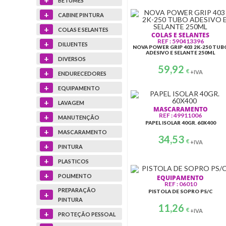
BETUMES
+
CABINE PINTURA
+
COLAS E SELANTES
COLAS E SELANTES
REF : 590413396
+
DILUENTES
NOVA POWER GRIP 403 2K-250 TUB
ADESIVO E SELANTE 250ML
+
DIVERSOS
59,92
€
+
+IVA
ENDURECEDORES
+
EQUIPAMENTO
+
LAVAGEM
MASCARAMENTO
REF : 49911006
+
MANUTENÇÃO
PAPEL ISOLAR 40GR. 60X400
+
MASCARAMENTO
34,53
€
+IVA
+
PINTURA
+
PLASTICOS
+
POLIMENTO
EQUIPAMENTO
REF : 06010
PREPARAÇÃO
PISTOLA DE SOPRO PS/C
+
PINTURA
11,26
€
+IVA
+
PROTEÇÃO PESSOAL