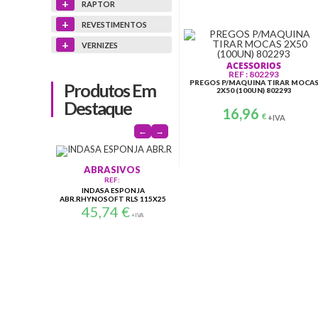
+
RAPTOR
+
REVESTIMENTOS
+
VERNIZES
ACESSORIOS
REF : 802293
PREGOS P/MAQUINA TIRAR MOCA
Produtos Em
2X50 (100UN) 802293
Destaque
16,96
€
+IVA
←
→
PROTEÇÃO PESSOAL
ABRASIVOS
IVOS
REF: SPM420
REF:
GVS PRE-FILTRO P/MASCARA
N-DISCO MULTI AIR S.TOUCH
L E
:
SPR401/503 (PACK 5 PAR)
A275 150X180
ESPONJA
11,36
€
1,03
€
T RLS 115X25
+IVA
+IVA
4
€
+IVA