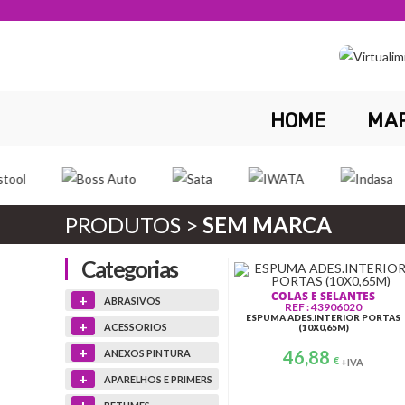
Skip
to
content
HOME
MA
PRODUTOS >
SEM MARCA
Categorias
COLAS E SELANTES
+
ABRASIVOS
REF : 43906020
ESPUMA ADES.INTERIOR PORTAS
+
ACESSORIOS
(10X0,65M)
+
46,88
ANEXOS PINTURA
€
+IVA
+
APARELHOS E PRIMERS
+