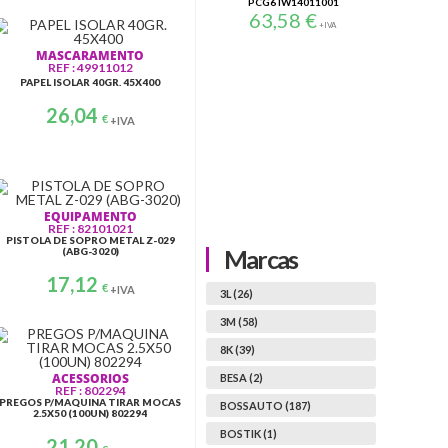
1,57
€
1
PCG6 IW14011001
+IVA
63,58
€
+IVA
MASCARAMENTO
REF : 49911012
PAPEL ISOLAR 40GR. 45X400
26,04
€
+IVA
EQUIPAMENTO
REF : 82101021
PISTOLA DE SOPRO METAL Z-029
Marcas
(ABG-3020)
17,12
€
+IVA
3L (26)
3M (58)
8K (39)
ACESSORIOS
BESA (2)
REF : 802294
PREGOS P/MAQUINA TIRAR MOCAS
BOSSAUTO (187)
2.5X50 (100UN) 802294
BOSTIK (1)
21,20