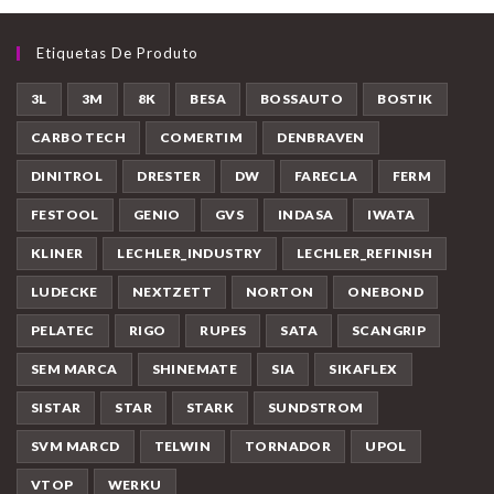
Etiquetas De Produto
3L
3M
8K
BESA
BOSSAUTO
BOSTIK
CARBO TECH
COMERTIM
DENBRAVEN
DINITROL
DRESTER
DW
FARECLA
FERM
FESTOOL
GENIO
GVS
INDASA
IWATA
KLINER
LECHLER_INDUSTRY
LECHLER_REFINISH
LUDECKE
NEXTZETT
NORTON
ONEBOND
PELATEC
RIGO
RUPES
SATA
SCANGRIP
SEM MARCA
SHINEMATE
SIA
SIKAFLEX
SISTAR
STAR
STARK
SUNDSTROM
SVM MARCD
TELWIN
TORNADOR
UPOL
VTOP
WERKU