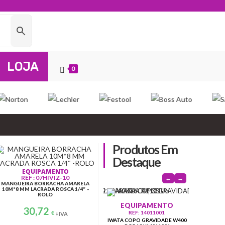
LOJA
0
Produtos Em
Destaque
EQUIPAMENTO
REF : 07HIVIZ-10
←
→
MANGUEIRA BORRACHA AMARELA
10M*8 MM LACRADA ROSCA 1/4″ -
ROLO
ABRASIVOS
MAS
EQUIPAMENTO
REF: 66261110839
RE
30,72
N-DISCO NORTON PURE ICE
3M
REF: 14011001
€
+IVA
FILM Q175 66261110839 D150
ADE
FOLHA
IWATA COPO GRAVIDADE W400
15H P1200
6MM