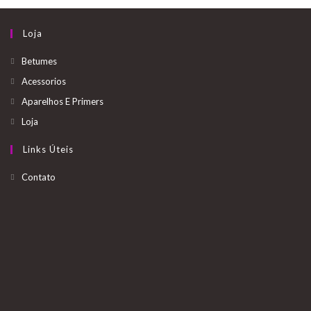
Loja
Betumes
Acessorios
Aparelhos E Primers
Loja
Links Úteis
Opens
Contato
in
a
new
tab