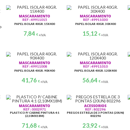
u
STRIP C/SUPORTE 125X22
40X36CM, 35 UN
17,32
LARANJA R9101
€
9,60
€
+IVA
+IVA
t
MASCARAMENTO
MASCARAMENTO
REF : 49911015
REF : 49911030
o
PAPEL ISOLAR 40GR. 15X400
PAPEL ISOLAR 40GR. 30X400
O
7,84
15,12
s
€
€
+IVA
+IVA
.
.
MASCARAMENTO
MASCARAMENTO
REF : 49911008
REF : 49911010
.
PAPEL ISOLAR 40GR. 90X400
PAPEL ISOLAR 40GR. 120X400
41,76
56,64
€
€
+IVA
+IVA
MASCARAMENTO
ACESSORIOS
REF : 0002971
REF : 802296
PLASTICO P/ CABINE PINTURA 4:1
PREGOS ESTRELA DE 3 PONTAS (20UN)
(2,10MX18M)
802296
71,68
23,92
€
€
+IVA
+IVA