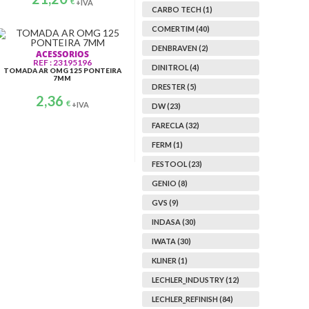
€
+IVA
CARBO TECH (1)
COMERTIM (40)
DENBRAVEN (2)
ACESSORIOS
REF : 23195196
DINITROL (4)
TOMADA AR OMG 125 PONTEIRA
7MM
DRESTER (5)
2,36
€
+IVA
DW (23)
FARECLA (32)
FERM (1)
OAL
ABRASIVOS
PROTEÇÃO PESSOAL
ABR
REF:
FESTOOL (23)
REF: SPM420
R
VALV.
INDASA ESPONJA
GVS PRE-FILTRO P/MASCARA
N-DISCO MUL
1
ABR.RHYNOSOFT RLS 115X25
SPR401/503 (PACK 5 PAR)
A275
GENIO (8)
45,74
€
11,36
€
1,
+IVA
+IVA
GVS (9)
INDASA (30)
IWATA (30)
KLINER (1)
LECHLER_INDUSTRY (12)
LECHLER_REFINISH (84)