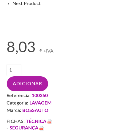
Next Product
8,03
€
+IVA
Quantidade
de
BS
ADICIONAR
CAMURCA
SUPER
Referência:
100360
ABSORVENTE
Categoria:
LAVAGEM
AZUL
Marca:
BOSSAUTO
66X43CM
FICHAS:
TÉCNICA
-
SEGURANÇA