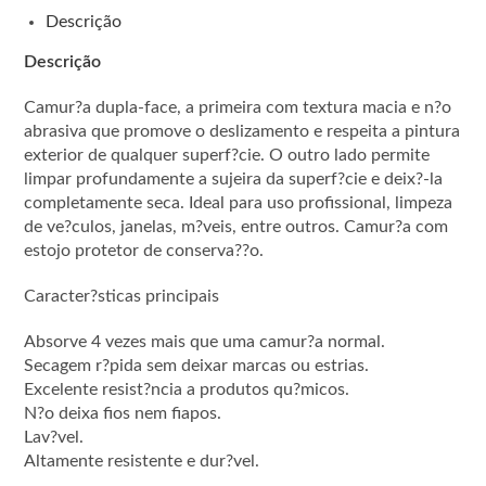
Descrição
Descrição
Camur?a dupla-face, a primeira com textura macia e n?o
abrasiva que promove o deslizamento e respeita a pintura
exterior de qualquer superf?cie. O outro lado permite
limpar profundamente a sujeira da superf?cie e deix?-la
completamente seca. Ideal para uso profissional, limpeza
de ve?culos, janelas, m?veis, entre outros. Camur?a com
estojo protetor de conserva??o.
Caracter?sticas principais
Absorve 4 vezes mais que uma camur?a normal.
Secagem r?pida sem deixar marcas ou estrias.
Excelente resist?ncia a produtos qu?micos.
N?o deixa fios nem fiapos.
Lav?vel.
Altamente resistente e dur?vel.