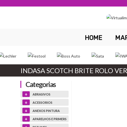
Skip
to
content
HOME
MA
INDASA SCOTCH BRITE ROLO VE
Categorias
+
ABRASIVOS
+
ACESSORIOS
+
ANEXOS PINTURA
+
APARELHOS E PRIMERS
+