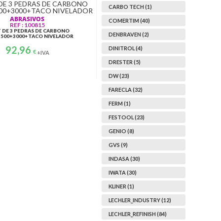
CARBO TECH (1)
ABRASIVOS
COMERTIM (40)
REF : 100815
T DE 3 PEDRAS DE CARBONO
DENBRAVEN (2)
1500+3000+TACO NIVELADOR
92,96
DINITROL (4)
€
+IVA
DRESTER (5)
DW (23)
FARECLA (32)
FERM (1)
PINTURA
REF:
FESTOOL (23)
MPOO
DENB/PECOL SPRAY ACRILICO
400ML
GENIO (8)
Price range: 4,34 € through 5,12 €
4,34
€
5,12
€
–
+IVA
GVS (9)
INDASA (30)
IWATA (30)
KLINER (1)
LECHLER_INDUSTRY (12)
LECHLER_REFINISH (84)