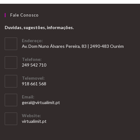
Fale Conosco
Duvidas, sugestões, informações.
Endereço:
Av. Dom Nuno Álvares Pereira, 83 | 2490-483 Ourém
Telefone:
249 542 710
Opens
Telemovel:
in
918 661 568
your
Opens
application
Email:
in
Opens
geral@virtualimit.pt
your
in
your
application
Website:
application
virtualimit.pt