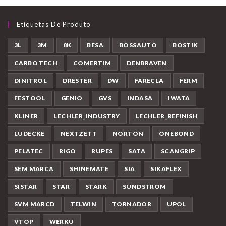
Etiquetas De Produto
3L
3M
8K
BESA
BOSSAUTO
BOSTIK
CARBO TECH
COMERTIM
DENBRAVEN
DINITROL
DRESTER
DW
FARECLA
FERM
FESTOOL
GENIO
GVS
INDASA
IWATA
KLINER
LECHLER_INDUSTRY
LECHLER_REFINISH
LUDECKE
NEXTZETT
NORTON
ONEBOND
PELATEC
RIGO
RUPES
SATA
SCANGRIP
SEM MARCA
SHINEMATE
SIA
SIKAFLEX
SISTAR
STAR
STARK
SUNDSTROM
SVM MARCD
TELWIN
TORNADOR
UPOL
VTOP
WERKU