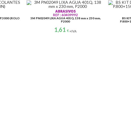
ABRASIVOS
REF : 60409992
.3000 (ROLO
3M PN02049 LIXA AGUA 401Q, 138 mm x 230 mm,
BS KI
P2000
P.800+
1,61
€
+IVA
PLASTICOS
POLIMENTO
LAVAGEM
REF: 090091
REF: 49903010
REF: 911160
GRAMPOS UNIPLAST N?7
FLANELA DOIS PELOS 2M
NEXTZETT GLANZ SHA
V0,8MM (BOLSA 100UN)
5,44
€
1L 91116015
+IVA
11,43
€
8,04
€
+IVA
+IVA