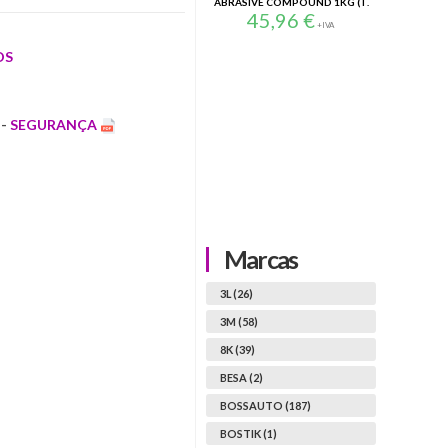
19
ABRASIVE COMPOUND 1KG (T.
AMARELA) G3P101
45,96
€
+IVA
OS
-
SEGURANÇA
Marcas
3L (26)
3M (58)
8K (39)
BESA (2)
BOSSAUTO (187)
BOSTIK (1)