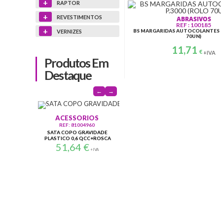
+
RAPTOR
+
REVESTIMENTOS
ABRASIVOS
REF : 100185
+
BS MARGARIDAS AUTOCOLANTES P
VERNIZES
70UN)
11,71
€
+IVA
Produtos Em
Destaque
←
→
EQUIPAMENTO
ACESSORIOS
REF: 100656
BS PINCA MAGNETICA FLEXIVEL
BS 
REF: 81004960
26,99
€
FV
SATA COPO GRAVIDADE
+IVA
PLASTICO 0,6 QCC+ROSCA
51,64
1004960
€
+IVA