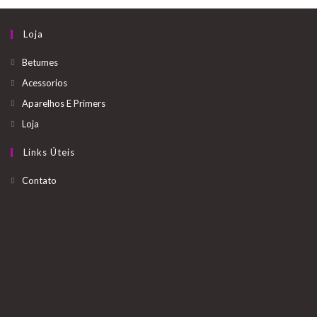
Loja
Betumes
Acessorios
Aparelhos E Primers
Loja
Links Úteis
Opens
Contato
in
a
new
tab