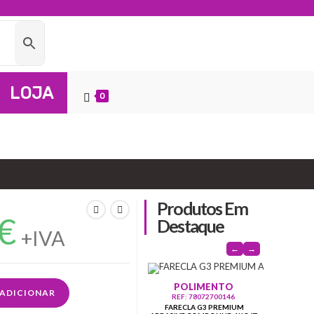
LOJA
0
Produtos Em
€
Destaque
+IVA
←
→
ACE
POLIMENTO
REF
ADICIONAR
BS BPS C
REF: 78072700146
FARECLA G3 PREMIUM