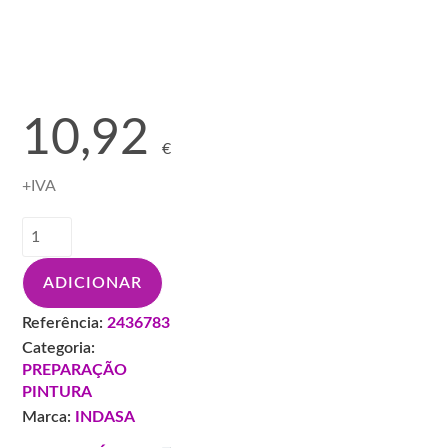
436783
10,92
€
+IVA
Quantidade
de
INDASA
ADICIONAR
TELA
LIMPEZA
Referência:
2436783
BASE
Categoria:
AGUA
PREPARAÇÃO
400X400
PINTURA
(15un)
Marca:
INDASA
436783