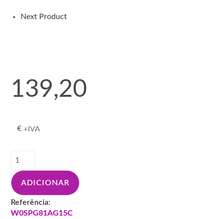
W0SPG81AG15C
AIRGUNSA
Next Product
139,20
€
+IVA
Quantidade
de
IWATA
ADICIONAR
PISTOLA
AZ3
Referência:
HTE
W0SPG81AG15C