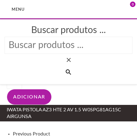
0
MENU
Buscar produtos ...
Skip
to
Selected:
content
×
139,20
€
+IVA
Quantidade
de
IWATA
ADICIONAR
PISTOLA
AZ3
IWATA PISTOLA AZ3 HTE 2 AV 1.5 W0SPG81AG15C
HTE
AIRGUNSA
2
AV
1.5
Previous Product