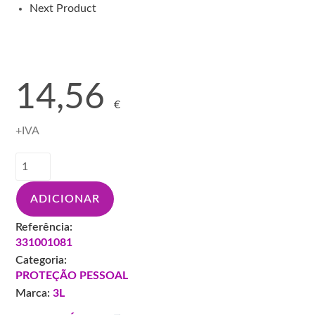
Next Product
14,56
€
+IVA
Quantidade
de
LUVA
ADICIONAR
3L
UNIBLACK
Referência:
2200
331001081
CX
Categoria:
100UN
PROTEÇÃO PESSOAL
M
Marca:
3L