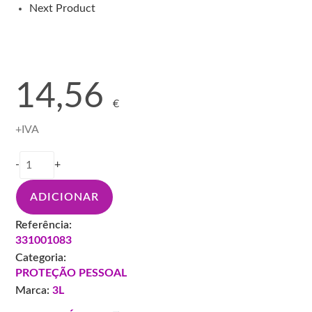
Next Product
14,56
€
+IVA
Quantidade
-
+
de
LUVA
ADICIONAR
3L
UNIBLACK
Referência:
2200
331001083
CX
Categoria:
100UN
PROTEÇÃO PESSOAL
XL
Marca:
3L