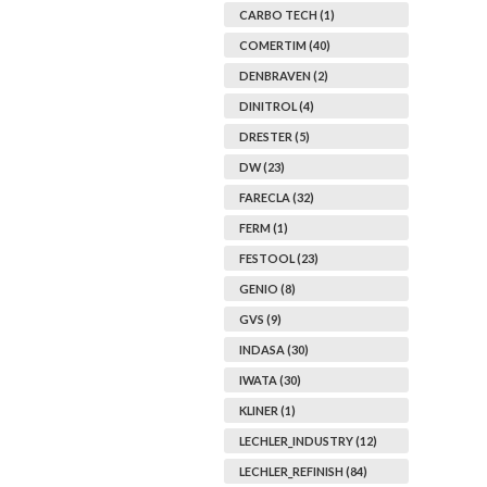
CARBO TECH (1)
COMERTIM (40)
DENBRAVEN (2)
DINITROL (4)
DRESTER (5)
DW (23)
FARECLA (32)
FERM (1)
A
ENDURECEDORES
REF: V95052.5
FESTOOL (23)
2000
VTOP END. UHS MEDIUM 9505
2,5L
GENIO (8)
49,90
€
+IVA
GVS (9)
INDASA (30)
IWATA (30)
KLINER (1)
LECHLER_INDUSTRY (12)
LECHLER_REFINISH (84)