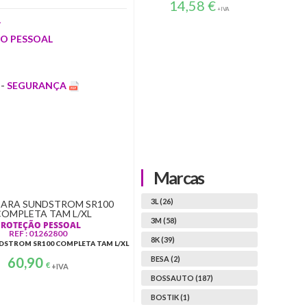
16
14,58
€
+IVA
L
O PESSOAL
-
SEGURANÇA
Marcas
3L (26)
3M (58)
PROTEÇÃO PESSOAL
REF : 01262800
8K (39)
DSTROM SR100 COMPLETA TAM L/XL
60,90
BESA (2)
€
+IVA
BOSSAUTO (187)
BOSTIK (1)