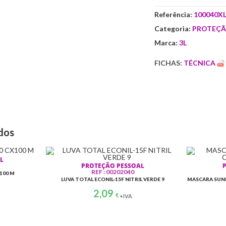
u
LUVA
Referência:
100040X
t
3L
Categoria:
PROTEÇÃ
UNITRIL
o
LP
Marca:
3L
2000
s
FICHAS:
TÉCNICA
CX100
.
XL
.
.
dos
L
PROTEÇÃO PESSOAL
REF : 00202040
X100 M
LUVA TOTAL ECONIL-15F NITRIL VERDE 9
MASCARA SUN
2,09
€
+IVA