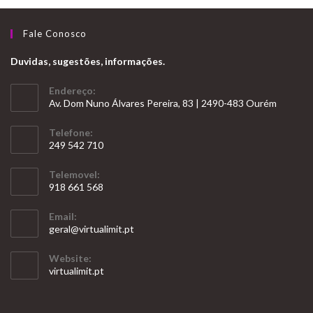
Fale Conosco
Duvidas, sugestões, informações.
Endereço:
Av. Dom Nuno Álvares Pereira, 83 | 2490-483 Ourém
Telefone:
249 542 710
Opens
Telemovel:
in
918 661 568
your
Opens
application
Email:
in
Opens
geral@virtualimit.pt
your
in
your
application
Website:
application
virtualimit.pt