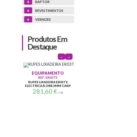
+
RAPTOR
+
REVESTIMENTOS
+
VERNIZES
Produtos Em
Destaque
←
→
ACESSORIOS
PRE
EQUIPAMENTO
REF: 83201022
TOMADA AR LUDECKE
N-
REF: ER03TE
CANHAO ES-9T (MANGUEIRA)
RUPES LIXADEIRA ER03TE
9,68
€
ELECTRICA.R.ORB.3MM C/ASP
+IVA
281,60
€
+IVA