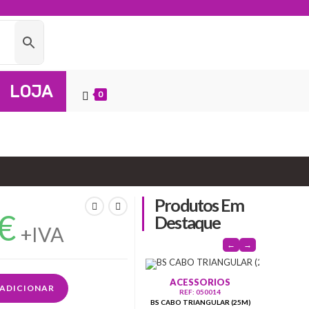
LOJA
0
Produtos Em
€
Destaque
+IVA
←
→
PROTEÇ
ACESSORIOS
REF:
ADICIONAR
FILT
REF: 050014
SUNDST
BS CABO TRIANGULAR (25M)
P/S