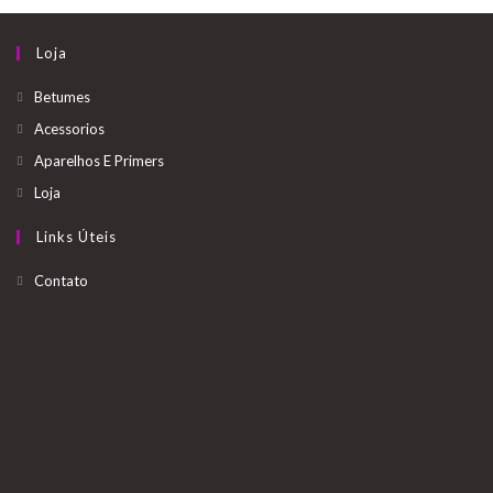
Loja
Betumes
Acessorios
Aparelhos E Primers
Loja
Links Úteis
Opens
Contato
in
a
new
tab