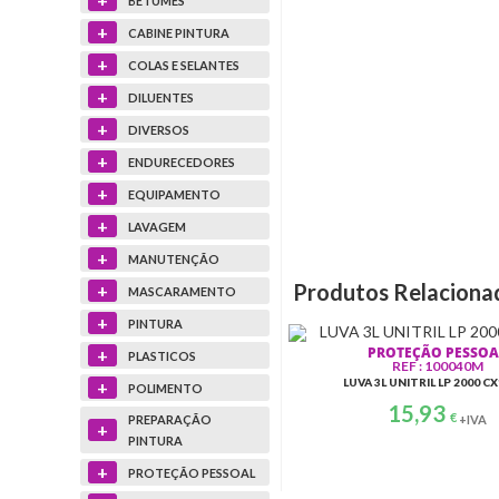
BETUMES
+
CABINE PINTURA
+
COLAS E SELANTES
+
DILUENTES
+
DIVERSOS
+
ENDURECEDORES
+
EQUIPAMENTO
+
LAVAGEM
+
MANUTENÇÃO
Produtos Relaciona
+
MASCARAMENTO
+
PINTURA
PROTEÇÃO PESSOA
+
PLASTICOS
REF : 100040M
LUVA 3L UNITRIL LP 2000 C
+
POLIMENTO
15,93
€
+IVA
PREPARAÇÃO
+
PINTURA
+
PROTEÇÃO PESSOAL