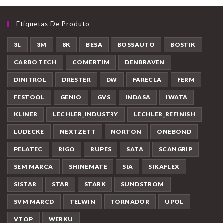
Etiquetas De Produto
3L
3M
8K
BESA
BOSSAUTO
BOSTIK
CARBO TECH
COMERTIM
DENBRAVEN
DINITROL
DRESTER
DW
FARECLA
FERM
FESTOOL
GENIO
GVS
INDASA
IWATA
KLINER
LECHLER_INDUSTRY
LECHLER_REFINISH
LUDECKE
NEXTZETT
NORTON
ONEBOND
PELATEC
RIGO
RUPES
SATA
SCANGRIP
SEM MARCA
SHINEMATE
SIA
SIKAFLEX
SISTAR
STAR
STARK
SUNDSTROM
SVM MARCD
TELWIN
TORNADOR
UPOL
VTOP
WERKU