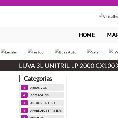
Skip
to
content
HOME
MA
LUVA 3L UNITRIL LP 2000 CX100 
Categorias
+
ABRASIVOS
+
ACESSORIOS
+
ANEXOS PINTURA
+
APARELHOS E PRIMERS
+