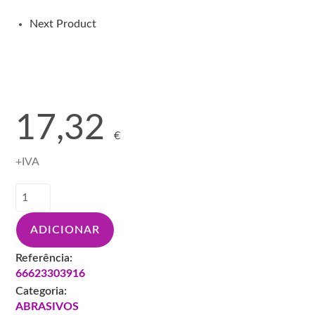
LARANJA
R9101
Next Product
17,32
€
+IVA
Quantidade
de
N-
ADICIONAR
DISCO
ABRASIVO
Referência:
CLEAN
66623303916
STRIP
Categoria:
C/SUPORTE
ABRASIVOS
125X22