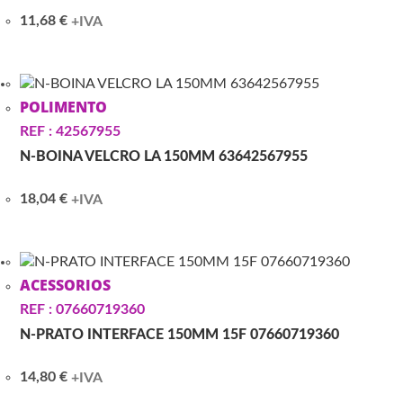
11,68
€
+IVA
POLIMENTO
REF : 42567955
N-BOINA VELCRO LA 150MM 63642567955
18,04
€
+IVA
ACESSORIOS
REF : 07660719360
N-PRATO INTERFACE 150MM 15F 07660719360
14,80
€
+IVA