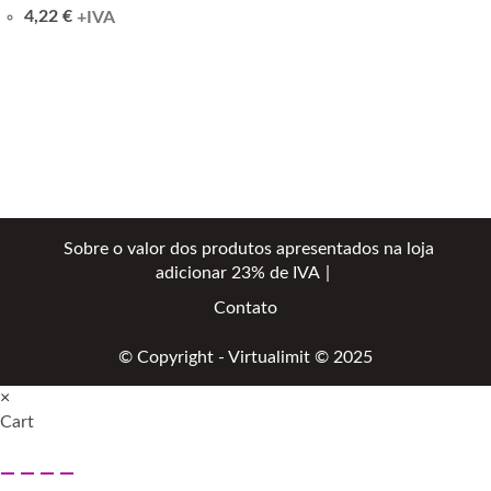
4,22
€
+IVA
Sobre o valor dos produtos apresentados na loja
adicionar 23% de IVA
Contato
© Copyright - Virtualimit © 2025
×
Cart