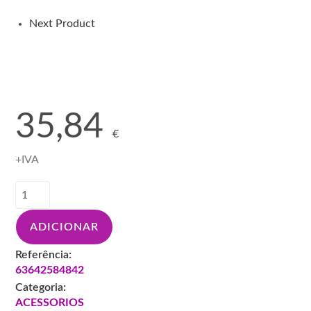
Next Product
35,84
€
+IVA
Quantidade
de
N-
ADICIONAR
PRATO
LIXADEIRA
Referência:
150MM
63642584842
MEDIUM
Categoria:
15H
ACESSORIOS
66623338450