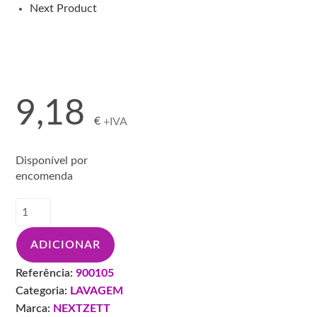
Next Product
9,18
€
+IVA
Disponível por
encomenda
Quantidade
de
NEXTZETT
ADICIONAR
BLITZ
REINIGER
Referência:
900105
1L
Categoria:
LAVAGEM
90010515
Marca:
NEXTZETT
LAV.TECIDOS