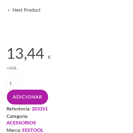
150
MJ2-
Next Product
15
203351
13,44
€
+IVA
Quantidade
de
FESTOOL
ADICIONAR
PRATO
INTERFACE
Referência:
203351
150MM
Categoria:
IP-
ACESSORIOS
STF
Marca:
FESTOOL
D