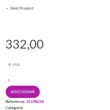
198226
Next Product
332,00
€
+IVA
Quantidade
de
SATA
ADICIONAR
PISTOLA
MINIJET4400
Referência:
31198226
RP
Categoria: