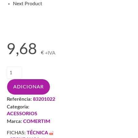
Next Product
9,68
€
+IVA
Quantidade
de
TOMADA
ADICIONAR
AR
LUDECKE
Referência:
83201022
CANHAO
Categoria:
ES-
ACESSORIOS
9T
Marca:
COMERTIM
(MANGUEIRA)
FICHAS:
TÉCNICA