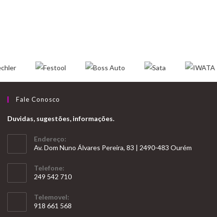
Fale Conosco
Duvidas, sugestões, informações.
Endereço:
Av. Dom Nuno Álvares Pereira, 83 | 2490-483 Ourém
Telefone:
249 542 710
Opens
Telemovel:
in
918 661 568
your
Opens