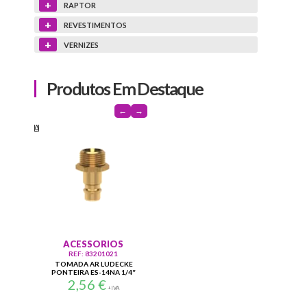
+
RAPTOR
+
REVESTIMENTOS
+
VERNIZES
Produtos Em Destaque
←
→
EQUIPAMENTO
ANEXOS PINTURA
REF: 91211064-1
REF: 49921030
RUPES POLIDORA ELECTRICA
STAR TELA LIMPEZA BASE
C/6 VEL.LH22EN
AGUA AQ-10
421,50
€
0,88
€
+IVA
+IVA
ORIOS
3201021
R LUDECKE
S-14NA 1/4″
6
€
+IVA