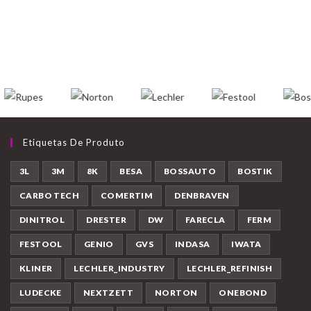
Etiquetas De Produto
3L
3M
8K
BESA
BOSSAUTO
BOSTIK
CARBO TECH
COMERTIM
DENBRAVEN
DINITROL
DRESTER
DW
FARECLA
FERM
FESTOOL
GENIO
GVS
INDASA
IWATA
KLINER
LECHLER_INDUSTRY
LECHLER_REFINISH
LUDECKE
NEXTZETT
NORTON
ONEBOND