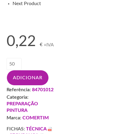
Next Product
0,22
€
+IVA
Quantidade
de
COPO
ADICIONAR
PAPEL
RIGIDO
Referência:
84701012
600CC
Categoria:
PREPARAÇÃO
PINTURA
Marca:
COMERTIM
FICHAS:
TÉCNICA