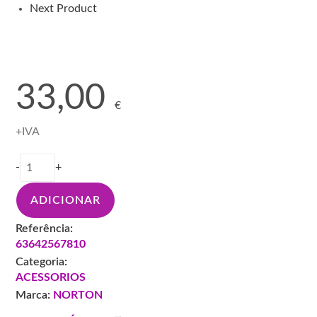
Next Product
33,00
€
+IVA
Quantidade
-
+
de
N-
ADICIONAR
PRATO
VELCRO
Referência:
76MM
63642567810
5/16
Categoria:
63642567810
ACESSORIOS
Marca:
NORTON