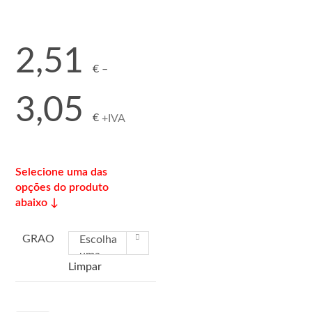
2,51
€
–
Price
3,05
range:
€
+IVA
2,51 €
through
3,05 €
Selecione uma das
opções do produto
abaixo ↓
GRAO
Escolha
uma
Limpar
opção