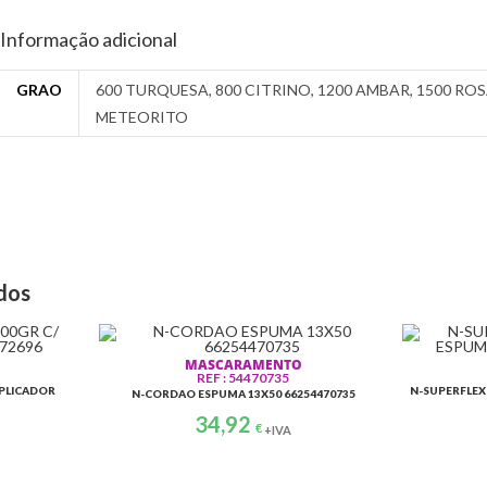
Informação adicional
GRAO
600 TURQUESA, 800 CITRINO, 1200 AMBAR, 1500 ROSA
METEORITO
NEXOS PINTURA
VERNIZES
ACESSORIOS
REF: 097996
REF: EL0901
REF: 63642567819
GUA GRADUADA PEQUENA
L SPRAY EL090 VERNIZ
N-BLOCO PARA MARGAR
dos
2:1 / 3:1
ACRILICO
AUTOADESIVAS 38M
7,41
€
11,70
€
Consulte Preço
+IVA
+IVA
MASCARAMENTO
REF : 54470735
APLICADOR
N-SUPERFLEX
N-CORDAO ESPUMA 13X50 66254470735
34,92
€
+IVA