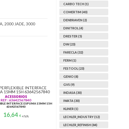
CARBO TECH (1)
COMERTIM (40)
DENBRAVEN (2)
, 2000 JADE, 3000
DINITROL (4)
DRESTER (5)
DW (23)
FARECLA (32)
FERM (1)
POLIMENTO
REF: 499300204
FESTOOL (23)
IDAS
DW PANO MICROFIBRA POLISH
M
40 X 40 CM BLUE 1ST
GENIO (8)
5,10
€
+IVA
GVS (9)
INDASA (30)
ACESSORIOS
REF : 63642567840
IWATA (30)
IBLE INTERFACE ESPUMA 15MM 15H
63642567840
KLINER (1)
16,64
€
+IVA
LECHLER_INDUSTRY (12)
LECHLER_REFINISH (84)