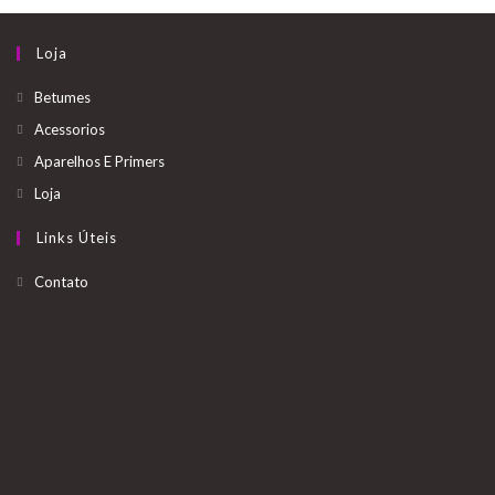
Loja
Betumes
Acessorios
Aparelhos E Primers
Loja
Links Úteis
Opens
Contato
in
a
new
tab