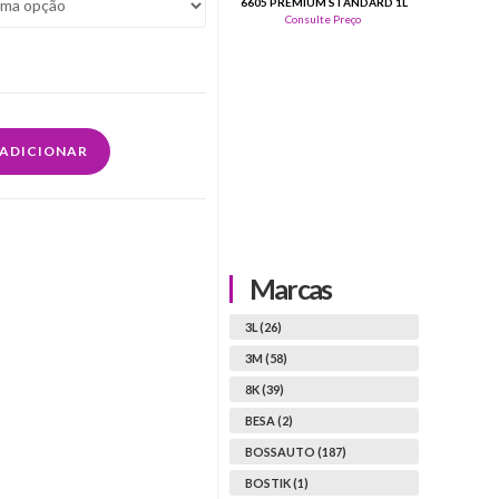
6605 PREMIUM STANDARD 1L
74
Consulte Preço
ADICIONAR
Marcas
3L (26)
3M (58)
8K (39)
BESA (2)
BOSSAUTO (187)
BOSTIK (1)