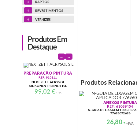
+
RAPTOR
+
REVESTIMENTOS
+
VERNIZES
Produtos Em
Destaque
←
→
MASCARAMENTO
A
PREPARAÇÃO PINTURA
REF: 100243
BS FITA ISOLAR BORRACHAS
L RE
REF: 910111
Produtos Relaciona
MASK?N?UP 15MM X 10M
NEXTZETT ACRYSOL
13,12
€
SILIKONENTFERNER 10L
+IVA
91011115 DESENGORDUR.
99,02
€
+IVA
ANEXOS PINTURA
REF : 61089454
N-GUIA DE LIXAGEM 100GR C/ 
77696072696
26,80
€
+IVA