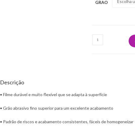
u
GRAO
t
o
s
Quantidade
de
.
N-
.
SUPERFLEXIBLE
Q775
.
TIRA-
Descrição
PRE
170X130
• Filme durável e muito flexível que se adapta à superfície
• Grão abrasivo fino superior para um excelente acabamento
• Padrão de riscos e acabamento consistentes, fáceis de homogeneizar