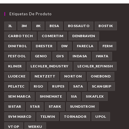
Etiquetas De Produto
3L
3M
8K
BESA
BOSSAUTO
BOSTIK
CARBO TECH
COMERTIM
DENBRAVEN
DINITROL
DRESTER
DW
FARECLA
FERM
FESTOOL
GENIO
GVS
INDASA
IWATA
KLINER
LECHLER_INDUSTRY
LECHLER_REFINISH
LUDECKE
NEXTZETT
NORTON
ONEBOND
PELATEC
RIGO
RUPES
SATA
SCANGRIP
SEM MARCA
SHINEMATE
SIA
SIKAFLEX
SISTAR
STAR
STARK
SUNDSTROM
SVM MARCD
TELWIN
TORNADOR
UPOL
VTOP
WERKU