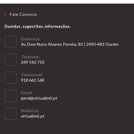
Fale Conosco
Duvidas, sugestões, informações.
Endereço:
Av. Dom Nuno Álvares Pereira, 83 | 2490-483 Ourém
Telefone:
249 542 710
Opens
Telemovel:
in
918 661 568
your
Opens
application
Email:
in
Opens
geral@virtualimit.pt
your
in
your
application
Website:
application
virtualimit.pt