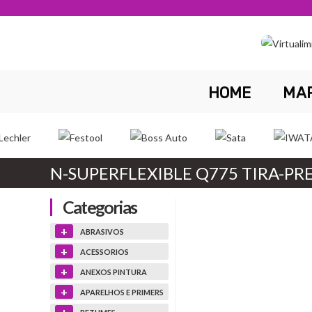
Skip
to
content
HOME
MA
N-SUPERFLEXIBLE Q775 TIRA-PR
Categorias
+
ABRASIVOS
+
ACESSORIOS
+
ANEXOS PINTURA
+
APARELHOS E PRIMERS
+