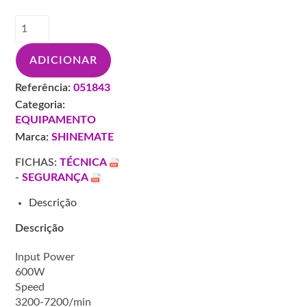
é:
289,00 €.
Quantidade
de
SHINEMATE
ADICIONAR
LIXADORA/PLAINA
ELETRICA
Referência:
051843
70X400MM
Categoria:
ES550
EQUIPAMENTO
Marca:
SHINEMATE
FICHAS:
TÉCNICA
-
SEGURANÇA
Descrição
Descrição
Input Power
600W
Speed
3200-7200/min