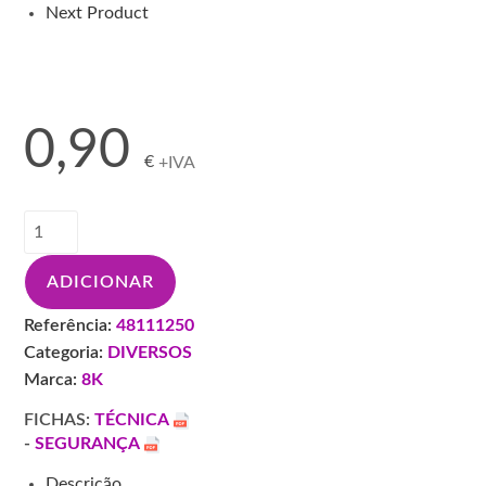
Next Product
0,90
€
+IVA
Quantidade
de
FITA
ADICIONAR
PAPEL
LISA
Referência:
48111250
24MMX45MT
Categoria:
DIVERSOS
80º
Marca:
8K
"VTOP"
FICHAS:
TÉCNICA
-
SEGURANÇA
Descrição